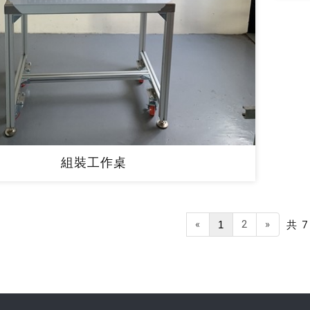
組裝工作桌
«
2
»
1
共 