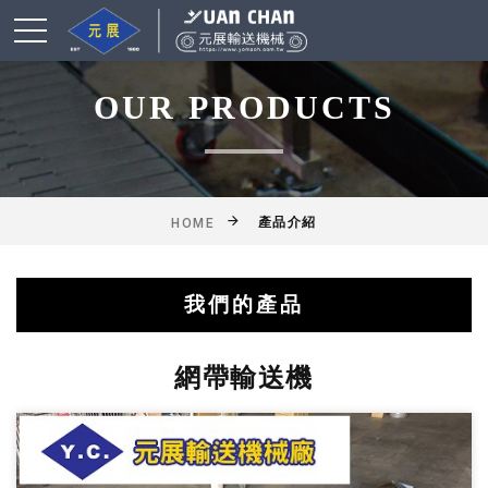
OUR PRODUCTS
產品介紹
HOME
我們的產品
綜合輸送帶(機)產品
鋁擠型皮帶輸送機
乾燥爐式輸送機
滾筒式輸送機
鏈條式輸送機
皮帶輸送機
擱板輸送機
懸吊輸送機
揚高輸送機
網帶輸送機
工作桌
網帶輸送機