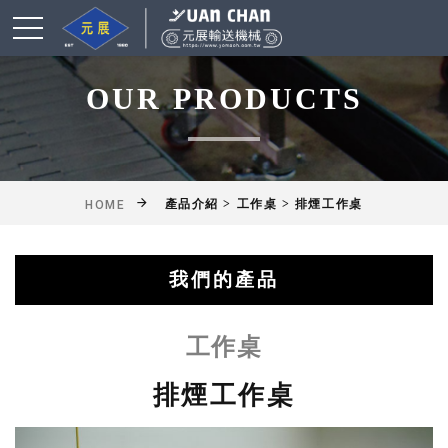
OUR PRODUCTS
產品介紹 > 工作桌 > 排煙工作桌
HOME
我們的產品
綜合輸送帶(機)產品
鋁擠型皮帶輸送機
乾燥爐式輸送機
滾筒式輸送機
鏈條式輸送機
皮帶輸送機
擱板輸送機
懸吊輸送機
揚高輸送機
網帶輸送機
工作桌
工作桌
排煙工作桌