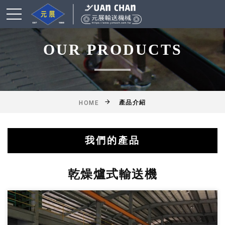
OUR PRODUCTS
產品介紹
HOME
我們的產品
綜合輸送帶(機)產品
鋁擠型皮帶輸送機
乾燥爐式輸送機
滾筒式輸送機
鏈條式輸送機
皮帶輸送機
擱板輸送機
懸吊輸送機
揚高輸送機
網帶輸送機
工作桌
乾燥爐式輸送機