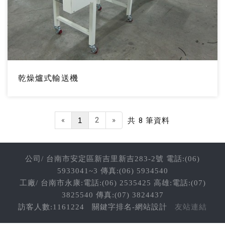
乾燥爐式輸送機
«
2
»
1
共 8 筆資料
公司/ 台南市安定區新吉里新吉283-2號 電話:(06)
5933041~3 傳真:(06) 5934540
工廠/ 台南市永康:電話:(06) 2535425 高雄:電話:(07)
3825540 傳真:(07) 3824437
訪客人數:1161224
關鍵字排名-網站設計
友站連結