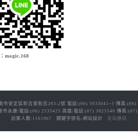
：magic.168
市安定區新吉里新吉283-2號 電話:(06) 5933041~3 傳真:(06) 
市永康:電話:(06) 2535425 高雄:電話:(07) 3825540 傳真:(07) 
訪客人數:1161967
關鍵字排名-網站設計
友站連結