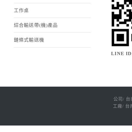
工作桌
綜合輸送帶(機)產品
鏈條式輸送機
LINE ID
公司/ 台南
工廠/ 台南