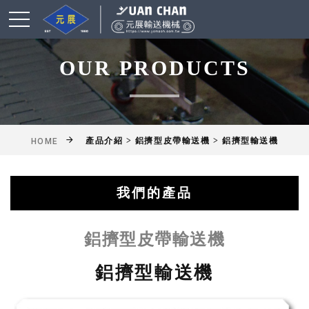
OUR PRODUCTS
產品介紹 > 鋁擠型皮帶輸送機 > 鋁擠型輸送機
HOME
我們的產品
綜合輸送帶(機)產品
鋁擠型皮帶輸送機
乾燥爐式輸送機
滾筒式輸送機
鏈條式輸送機
皮帶輸送機
擱板輸送機
懸吊輸送機
揚高輸送機
網帶輸送機
工作桌
鋁擠型皮帶輸送機
鋁擠型輸送機