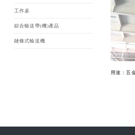
工作桌
綜合輸送帶(機)產品
鏈條式輸送機
用途：五