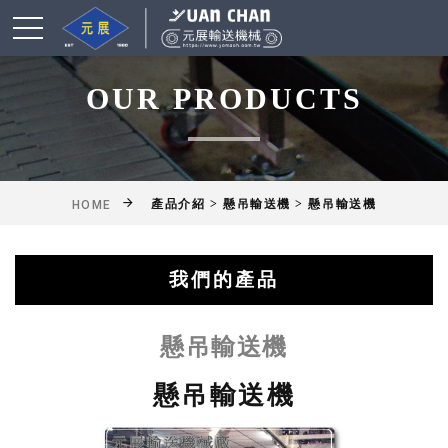
OUR PRODUCTS
產品介紹 > 懸吊輸送機 > 懸吊輸送機
HOME
我們的產品
綜合輸送帶(機)產品
鋁擠型皮帶輸送機
乾燥爐式輸送機
滾筒式輸送機
鏈條式輸送機
皮帶輸送機
擱板輸送機
懸吊輸送機
揚高輸送機
網帶輸送機
工作桌
懸吊輸送機
懸吊輸送機