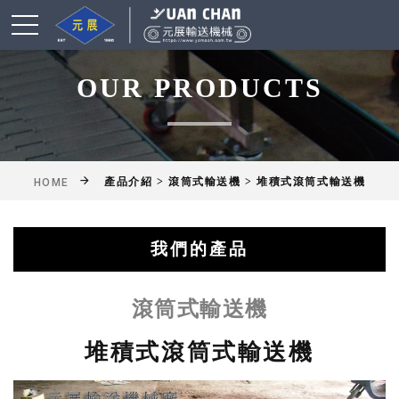
OUR PRODUCTS
產品介紹 > 滾筒式輸送機 > 堆積式滾筒式輸送機
HOME
我們的產品
綜合輸送帶(機)產品
鋁擠型皮帶輸送機
乾燥爐式輸送機
滾筒式輸送機
鏈條式輸送機
皮帶輸送機
擱板輸送機
懸吊輸送機
揚高輸送機
網帶輸送機
工作桌
滾筒式輸送機
堆積式滾筒式輸送機