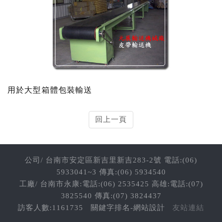
用於大型箱體包裝輸送
回上一頁
公司/ 台南市安定區新吉里新吉283-2號 電話:(06)
5933041~3 傳真:(06) 5934540
工廠/ 台南市永康:電話:(06) 2535425 高雄:電話:(07)
3825540 傳真:(07) 3824437
訪客人數:1161735
關鍵字排名-網站設計
友站連結